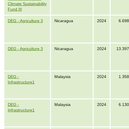
Climate Sustainability
Fund III
DEG - Agriculture 3
Nicaragua
2024
6.698
DEG - Agriculture 3
Nicaragua
2024
13.397
DEG -
Malaysia
2024
1.358
Infrastructure1
DEG -
Malaysia
2024
6.130
Infrastructure1