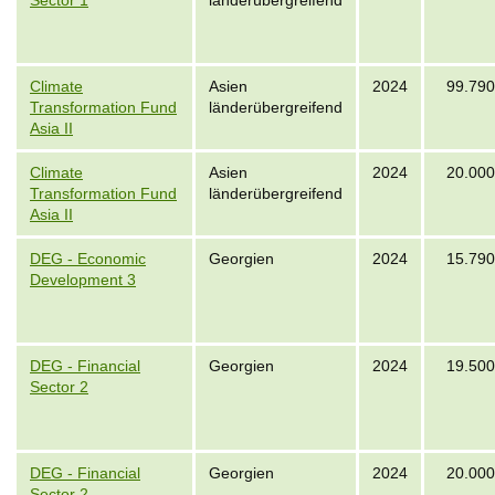
Sector 1
länderübergreifend
Climate
Asien
2024
99.790
Transformation Fund
länderübergreifend
Asia II
Climate
Asien
2024
20.000
Transformation Fund
länderübergreifend
Asia II
DEG - Economic
Georgien
2024
15.790
Development 3
DEG - Financial
Georgien
2024
19.500
Sector 2
DEG - Financial
Georgien
2024
20.000
Sector 2