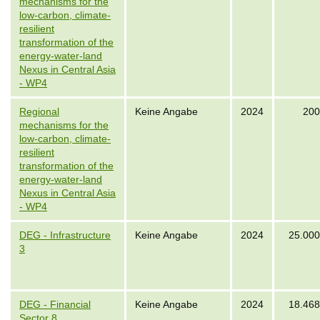
mechanisms for the
low-carbon, climate-
resilient
transformation of the
energy-water-land
Nexus in Central Asia
- WP4
Regional
Keine Angabe
2024
200
mechanisms for the
low-carbon, climate-
resilient
transformation of the
energy-water-land
Nexus in Central Asia
- WP4
DEG - Infrastructure
Keine Angabe
2024
25.000
3
DEG - Financial
Keine Angabe
2024
18.468
Sector 8