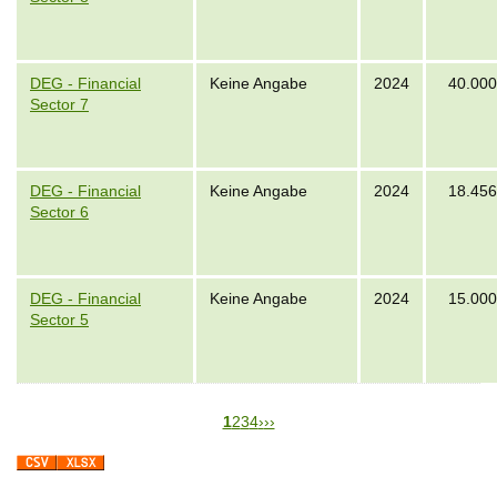
DEG - Financial
Keine Angabe
2024
40.000
Sector 7
DEG - Financial
Keine Angabe
2024
18.456
Sector 6
DEG - Financial
Keine Angabe
2024
15.000
Sector 5
S
1
S
2
S
3
S
4
N
›
L
››
P
e
e
e
e
e
a
a
i
i
i
i
x
s
g
t
t
t
t
t
t