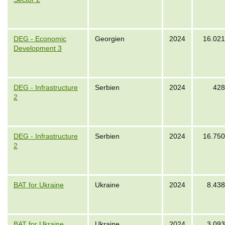
DEG - Economic
Georgien
2024
16.021
Development 3
DEG - Infrastructure
Serbien
2024
428
2
DEG - Infrastructure
Serbien
2024
16.750
2
BAT for Ukraine
Ukraine
2024
8.438
BAT for Ukraine
Ukraine
2024
3.093