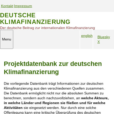
S
Kontakt
Impressum
k
S
S
i
DEUTSCHE
e
e
p
KLIMAFINANZIERUNG
t
r
r
o
v
v
Der deutsche Beitrag zur internationalen Klimafinanzierung
m
i
i
english
a
Bluesky
c
c
Menu
S
i
X
S
e
e
n
p
o
n
n
c
r
c
a
a
o
a
i
v
v
n
Projektdatenbank zur deutschen
c
a
i
i
t
h
l
e
g
g
Klimafinanzierung
n
M
n
a
a
a
e
t
t
t
Die vorliegende Datenbank trägt Informationen zur deutschen
v
d
i
i
Klimafinanzierung aus den verschiedenen Quellen zusammen.
i
i
o
o
Die Datenbank ermöglicht nicht nur die absoluten Summen zu
g
a
n
n
berechnen, sondern auch nachzuvollziehen, an
welche Akteure,
a
m
in welche Länder und Regionen sie fließen und für welche
t
o
Aktivitäten
sie eingesetzt werden. Nur durch eine solche
i
Offenlegung kann eine kritische Überprüfung des deutschen
b