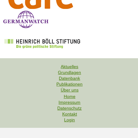
Aktuelles
Grundlagen
F
Datenbank
u
Publikationen
Über uns
ß
Home
z
Impressum
e
F
Datenschutz
i
u
Kontakt
l
Login
ß
e
z
e