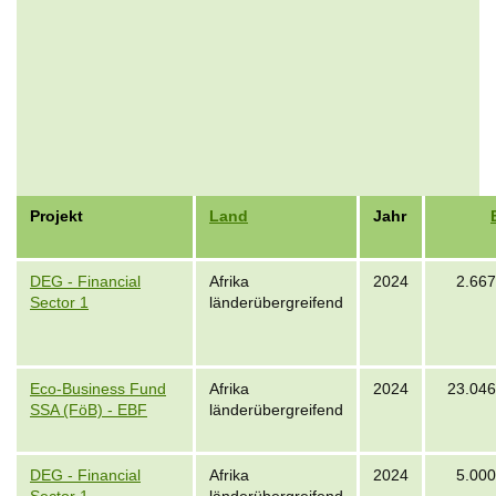
Projekt
Land
Jahr
DEG - Financial
Afrika
2024
2.667
Sector 1
länderübergreifend
Eco-Business Fund
Afrika
2024
23.046
SSA (FöB) - EBF
länderübergreifend
DEG - Financial
Afrika
2024
5.000