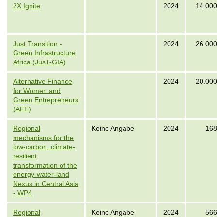
2X Ignite
2024
14.000
Just Transition -
2024
26.000
Green Infrastructure
Africa (JusT-GIA)
Alternative Finance
2024
20.000
for Women and
Green Entrepreneurs
(AFE)
Regional
Keine Angabe
2024
168
mechanisms for the
low-carbon, climate-
resilient
transformation of the
energy-water-land
Nexus in Central Asia
- WP4
Regional
Keine Angabe
2024
566