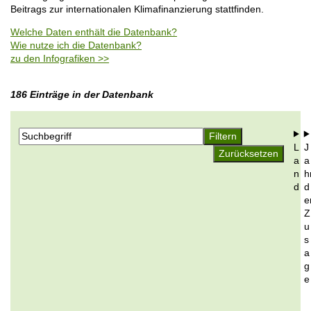
o
Beitrags zur internationalen Klimafinanzierung stattfinden.
i
n
l
Welche Daten enthält die Datenbank?
e
Wie nutze ich die Datenbank?
zu den Infografiken >>
186 Einträge in der Datenbank
L
J
a
a
n
h
d
d
e
Z
u
s
a
g
e