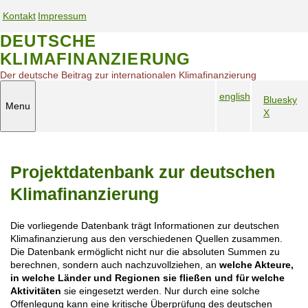
S
Kontakt
Impressum
k
S
S
i
DEUTSCHE
e
e
p
KLIMAFINANZIERUNG
t
r
r
o
v
v
Der deutsche Beitrag zur internationalen Klimafinanzierung
m
i
i
english
a
Bluesky
c
c
Menu
S
i
X
S
e
e
n
p
o
n
n
c
r
c
a
a
o
a
i
v
v
n
Projektdatenbank zur deutschen
c
a
i
i
t
h
l
e
g
g
Klimafinanzierung
n
M
n
a
a
a
e
t
t
t
Die vorliegende Datenbank trägt Informationen zur deutschen
v
d
i
i
Klimafinanzierung aus den verschiedenen Quellen zusammen.
i
i
o
o
Die Datenbank ermöglicht nicht nur die absoluten Summen zu
g
a
n
n
berechnen, sondern auch nachzuvollziehen, an
welche Akteure,
a
m
in welche Länder und Regionen sie fließen und für welche
t
o
Aktivitäten
sie eingesetzt werden. Nur durch eine solche
i
Offenlegung kann eine kritische Überprüfung des deutschen
b