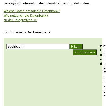
o
Beitrags zur internationalen Klimafinanzierung stattfinden.
i
n
l
Welche Daten enthält die Datenbank?
e
Wie nutze ich die Datenbank?
zu den Infografiken >>
32 Einträge in der Datenbank
L
J
a
a
n
h
d
d
e
Z
u
s
a
g
e