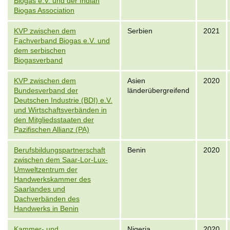
Biogas e.V. und der Indian
Biogas Association
KVP zwischen dem
Serbien
2021
Fachverband Biogas e.V. und
dem serbischen
Biogasverband
KVP zwischen dem
Asien
2020
Bundesverband der
länderübergreifend
Deutschen Industrie (BDI) e.V.
und Wirtschaftsverbänden in
den Mitgliedsstaaten der
Pazifischen Allianz (PA)
Berufsbildungspartnerschaft
Benin
2020
zwischen dem Saar-Lor-Lux-
Umweltzentrum der
Handwerkskammer des
Saarlandes und
Dachverbänden des
Handwerks in Benin
Kammer- und
Nigeria
2020