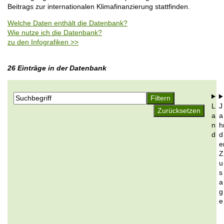
o
Beitrags zur internationalen Klimafinanzierung stattfinden.
i
n
l
Welche Daten enthält die Datenbank?
e
Wie nutze ich die Datenbank?
zu den Infografiken >>
26 Einträge in der Datenbank
L
J
a
a
n
h
d
d
e
Z
u
s
a
g
e