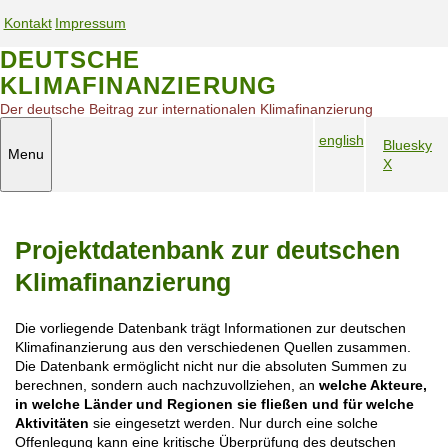
S
Kontakt
Impressum
k
S
S
i
DEUTSCHE
e
e
p
KLIMAFINANZIERUNG
t
r
r
o
v
v
Der deutsche Beitrag zur internationalen Klimafinanzierung
m
i
i
english
a
Bluesky
c
c
Menu
S
i
X
S
e
e
n
p
o
n
n
c
r
c
a
a
o
a
i
v
v
n
Projektdatenbank zur deutschen
c
a
i
i
t
h
l
e
g
g
Klimafinanzierung
n
M
n
a
a
a
e
t
t
t
Die vorliegende Datenbank trägt Informationen zur deutschen
v
d
i
i
Klimafinanzierung aus den verschiedenen Quellen zusammen.
i
i
o
o
Die Datenbank ermöglicht nicht nur die absoluten Summen zu
g
a
n
n
berechnen, sondern auch nachzuvollziehen, an
welche Akteure,
a
m
in welche Länder und Regionen sie fließen und für welche
t
o
Aktivitäten
sie eingesetzt werden. Nur durch eine solche
i
Offenlegung kann eine kritische Überprüfung des deutschen
b