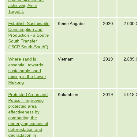
achieving Aichi
Target 1
Establish Sustainable
Keine Angabe
2020
2.000.
Consumption and
Production - a South-
South Transfer
(“SCP South-South”)
Where sand is
Vietnam
2019
2.889.
essential: towards
sustainable sand
mining in the Lower
Mekong
Protected Areas and
Kolumbien
2019
4.018.
Peace - Improving
protected area
effectiveness by
combatting the
underlying causes of
deforestation and
degradation in