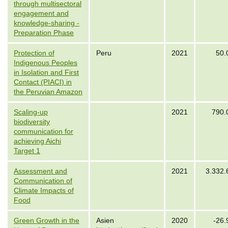
through multisectoral
engagement and
knowledge-sharing -
Preparation Phase
Protection of
Peru
2021
50.
Indigenous Peoples
in Isolation and First
Contact (PIACI) in
the Peruvian Amazon
Scaling-up
2021
790.
biodiversity
communication for
achieving Aichi
Target 1
Assessment and
2021
3.332.
Communication of
Climate Impacts of
Food
Green Growth in the
Asien
2020
-26.