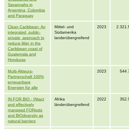
Savannahs in
Argentina, Colombia
and Paraguay
Clean Caribbean: An
Mittel- und
2023
2.321.
integrated, public-
Südamerika
private, approach to
landerübergreifend
reduce litter in the
Caribbean coast of
Guatemala and
Honduras
Multi-Akteurs-
2023
544.
Partnerschaft 100%
erneuerbare
Energien für alle
IN.FOR.BIO - INtact
Afrika
2022
352.
and effectively
länderübergreifend
managed FORests
and BIOdiversity as
natural barriers