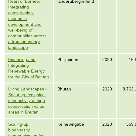
Heart of Borneo:
länderübergreifend
Integrating
conservation,
economic
development and
well-being of
communities across
a transboundary
landscape
Financing and
Philippinen
2020
-16.
Integrating
Renewable Energy
for the City of Butuan
Living Landscapes -
Bhutan
2020
8.763.
Securing ecological
connectivity of high
conservation value
areas in Bhutan
Scaling-up
Keine Angabe
2020
569.
biodiversity
communication for