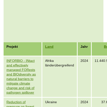
Projekt
Land
Jahr
B
INFORBIO - INtact
Afrika
2024
11.440.
and effectively
länderübergreifend
managed FORests
and BIOdiversity as
natural barriers to
mitigate climate
change and risk of
pathogen spillover
Reduction of
Ukraine
2024
37.
pressure on forest