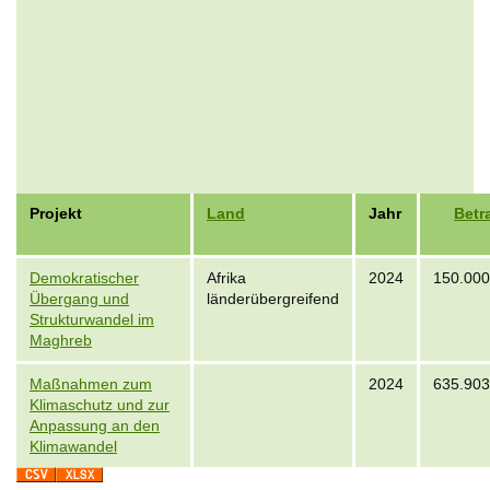
Projekt
Land
Jahr
Betr
Demokratischer
Afrika
2024
150.000
Übergang und
länderübergreifend
Strukturwandel im
Maghreb
Maßnahmen zum
2024
635.903
Klimaschutz und zur
Anpassung an den
Klimawandel