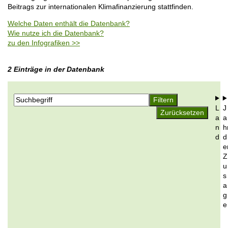
o
Beitrags zur internationalen Klimafinanzierung stattfinden.
i
n
l
Welche Daten enthält die Datenbank?
e
Wie nutze ich die Datenbank?
zu den Infografiken >>
2 Einträge in der Datenbank
L
J
a
a
n
h
d
d
e
Z
u
s
a
g
e