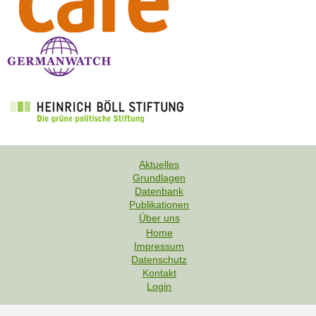
Aktuelles
Grundlagen
F
Datenbank
u
Publikationen
Über uns
ß
Home
z
Impressum
e
F
Datenschutz
i
u
Kontakt
l
Login
ß
e
z