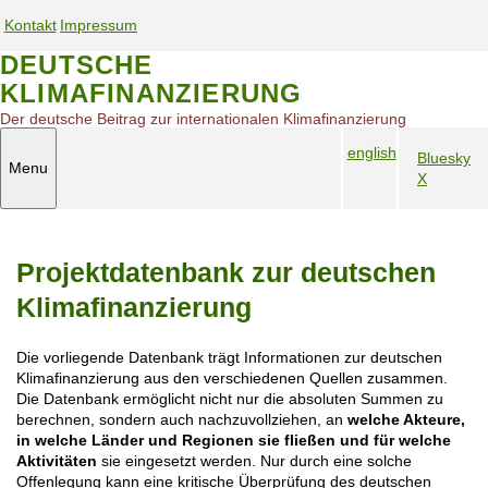
S
Kontakt
Impressum
k
S
S
i
DEUTSCHE
e
e
p
KLIMAFINANZIERUNG
t
r
r
o
v
v
Der deutsche Beitrag zur internationalen Klimafinanzierung
m
i
i
english
a
Bluesky
c
c
Menu
S
i
X
S
e
e
n
p
o
n
n
c
r
c
a
a
o
a
i
v
v
n
Projektdatenbank zur deutschen
c
a
i
i
t
h
l
e
g
g
Klimafinanzierung
n
M
n
a
a
a
e
t
t
t
Die vorliegende Datenbank trägt Informationen zur deutschen
v
d
i
i
Klimafinanzierung aus den verschiedenen Quellen zusammen.
i
i
o
o
Die Datenbank ermöglicht nicht nur die absoluten Summen zu
g
a
n
n
berechnen, sondern auch nachzuvollziehen, an
welche Akteure,
a
m
in welche Länder und Regionen sie fließen und für welche
t
o
Aktivitäten
sie eingesetzt werden. Nur durch eine solche
i
Offenlegung kann eine kritische Überprüfung des deutschen
b