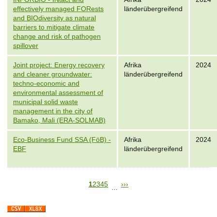
effectively managed FORests
länderübergreifend
and BIOdiversity as natural
barriers to mitigate climate
change and risk of pathogen
spillover
Joint project: Energy recovery
Afrika
2024
and cleaner groundwater:
länderübergreifend
techno-economic and
environmental assessment of
municipal solid waste
management in the city of
Bamako, Mali (ERA-SOLMAB)
Eco-Business Fund SSA (FöB) -
Afrika
2024
EBF
länderübergreifend
S
1
S
2
S
3
S
4
S
5
N
›
L
››
…
P
e
e
e
e
e
e
a
a
i
i
i
i
i
x
s
g
t
t
t
t
t
t
t