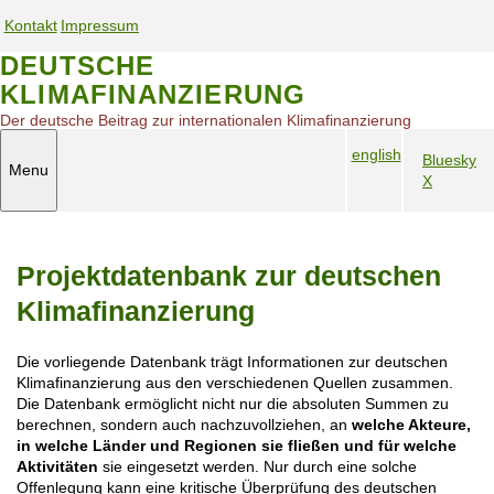
S
Kontakt
Impressum
k
S
S
i
DEUTSCHE
e
e
p
KLIMAFINANZIERUNG
t
r
r
o
v
v
Der deutsche Beitrag zur internationalen Klimafinanzierung
m
i
i
english
a
Bluesky
c
c
Menu
S
i
X
S
e
e
n
p
o
n
n
c
r
c
a
a
o
a
i
v
v
n
Projektdatenbank zur deutschen
c
a
i
i
t
h
l
e
g
g
Klimafinanzierung
n
M
n
a
a
a
e
t
t
t
Die vorliegende Datenbank trägt Informationen zur deutschen
v
d
i
i
Klimafinanzierung aus den verschiedenen Quellen zusammen.
i
i
o
o
Die Datenbank ermöglicht nicht nur die absoluten Summen zu
g
a
n
n
berechnen, sondern auch nachzuvollziehen, an
welche Akteure,
a
m
in welche Länder und Regionen sie fließen und für welche
t
o
Aktivitäten
sie eingesetzt werden. Nur durch eine solche
i
Offenlegung kann eine kritische Überprüfung des deutschen
b