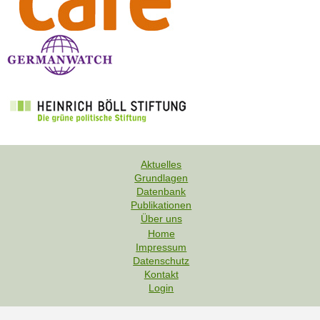
Aktuelles
Grundlagen
F
Datenbank
u
Publikationen
Über uns
ß
Home
z
Impressum
e
F
Datenschutz
i
u
Kontakt
l
Login
ß
e
z
e