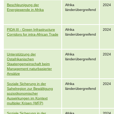
Beschleunigung der
Afrika
2024
Energiewende in Afrika
länderübergreifend
PIDA III - Green Infrastructure
Afrika
2024
Corridors for intra-African Trade
länderübergreifend
Unterstützung der
Afrika
2024
Ostafrikanischen
länderübergreifend
Staatengemeinschaft beim
Management naturbasierter
Ansätze
Soziale Sicherung in der
Afrika
2024
Sahelregion zur Bewältigung
länderübergreifend
sozioökonomischer
Auswirkungen im Kontext
multipler Krisen (WFP)
Soziale Sicherung in der
Afrika
2024