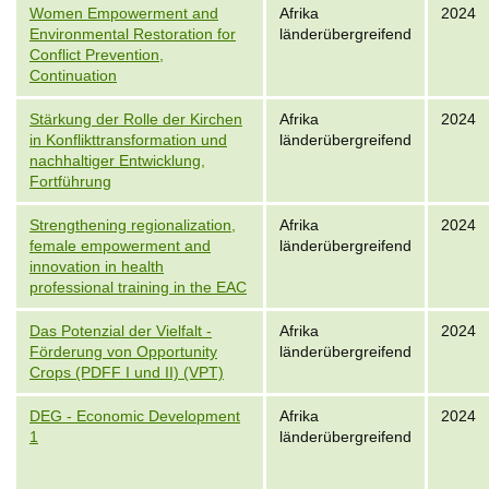
Women Empowerment and
Afrika
2024
Environmental Restoration for
länderübergreifend
Conflict Prevention,
Continuation
Stärkung der Rolle der Kirchen
Afrika
2024
in Konflikttransformation und
länderübergreifend
nachhaltiger Entwicklung,
Fortführung
Strengthening regionalization,
Afrika
2024
female empowerment and
länderübergreifend
innovation in health
professional training in the EAC
Das Potenzial der Vielfalt -
Afrika
2024
Förderung von Opportunity
länderübergreifend
Crops (PDFF I und II) (VPT)
DEG - Economic Development
Afrika
2024
1
länderübergreifend