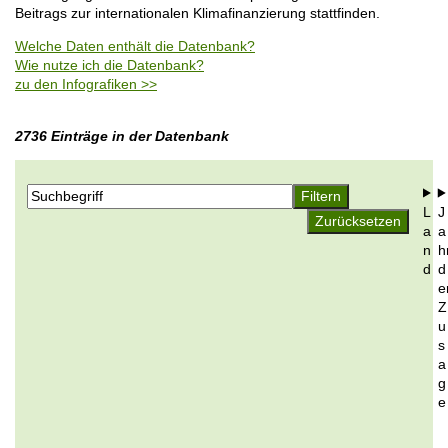
o
Beitrags zur internationalen Klimafinanzierung stattfinden.
i
n
l
Welche Daten enthält die Datenbank?
e
Wie nutze ich die Datenbank?
zu den Infografiken >>
2736 Einträge in der Datenbank
L
J
a
a
n
h
d
d
e
Z
u
s
a
g
e