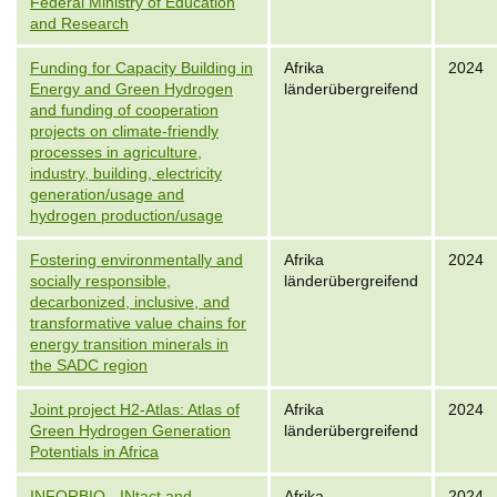
Federal Ministry of Education
and Research
Funding for Capacity Building in
Afrika
2024
Energy and Green Hydrogen
länderübergreifend
and funding of cooperation
projects on climate-friendly
processes in agriculture,
industry, building, electricity
generation/usage and
hydrogen production/usage
Fostering environmentally and
Afrika
2024
socially responsible,
länderübergreifend
decarbonized, inclusive, and
transformative value chains for
energy transition minerals in
the SADC region
Joint project H2-Atlas: Atlas of
Afrika
2024
Green Hydrogen Generation
länderübergreifend
Potentials in Africa
INFORBIO - INtact and
Afrika
2024