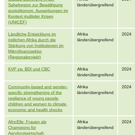
Sahelregion zur Bewältigung
länderübergreifend
sozioökonom. Auswirkungen im
Kontext multipler Krisen
(UNICEF)
Ländliche Entwicklung im
Afrika
2024
östlichen Afrika durch die
länderübergreifend
Stärkung von Institutionen im
Mikrofinanzsektor
(Regionalprojekt)
KVP zw. BDI und CBC
Afrika
2024
länderübergreifend
Community-based and gender-
Afrika
2024
specific strengthening of the
länderübergreifend
resilience of young people,
children and women to climate,
economic and health shocks
AfricElle: Frauen als
Afrika
2024
Champions für
länderübergreifend
Agroforstwirtschaft,