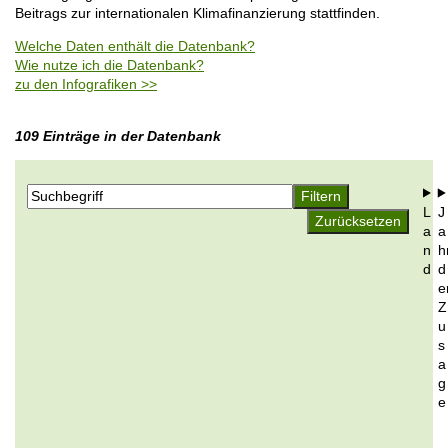
o
Beitrags zur internationalen Klimafinanzierung stattfinden.
i
n
l
Welche Daten enthält die Datenbank?
e
Wie nutze ich die Datenbank?
zu den Infografiken >>
109 Einträge in der Datenbank
L
J
a
a
n
h
d
d
e
Z
u
s
a
g
e