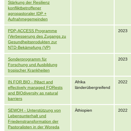
Stärkung der Resilienz
konfliktbetroffener
agropastoraler IDP +
Aufnahmegemeinden
PDP-ACCESS Programme
2023
(Verbesserung des Zugangs zu
Gesundheitsprodukten zur
NTD-Bekämpfung (VP)
Sonderprogramm für
2023
Forschung und Ausbildung
tropischer Krankheiten
IN.FOR.BIO - INtact and
Afrika
2022
effectively managed FORests
länderübergreifend
and BIOdiversity as natural
barriers
SEWOH - Unterstützung von
Äthiopien
2022
Lebensunterhalt und
Friedenstransformation der
Pastoralisten in der Woreda