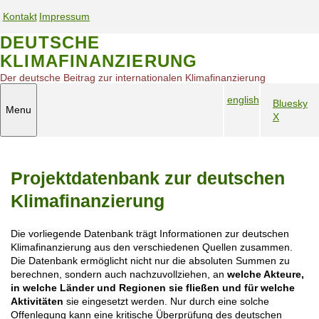
S
Kontakt
Impressum
k
S
S
i
DEUTSCHE
e
e
p
KLIMAFINANZIERUNG
t
r
r
o
v
v
Der deutsche Beitrag zur internationalen Klimafinanzierung
m
i
i
english
a
Bluesky
c
c
Menu
S
i
X
S
e
e
n
p
o
n
n
c
r
c
a
a
o
a
i
v
v
n
Projektdatenbank zur deutschen
c
a
i
i
t
h
l
e
g
g
Klimafinanzierung
n
M
n
a
a
a
e
t
t
t
Die vorliegende Datenbank trägt Informationen zur deutschen
v
d
i
i
Klimafinanzierung aus den verschiedenen Quellen zusammen.
i
i
o
o
Die Datenbank ermöglicht nicht nur die absoluten Summen zu
g
a
n
n
berechnen, sondern auch nachzuvollziehen, an
welche Akteure,
a
m
in welche Länder und Regionen sie fließen und für welche
t
o
Aktivitäten
sie eingesetzt werden. Nur durch eine solche
i
Offenlegung kann eine kritische Überprüfung des deutschen
b