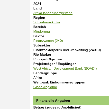
n
2024
i
Land
l
Afrika länderübergreifend
e
Region
Subsahara-Afrika
Bereich
Minderung
Sektor
Finanzwesen (240)
Subsektor
Finanzsektorpolitik und -verwaltung (24010)
Rio Marker
Principal Objective
Projektträger / Empfänger
West African Development Bank (BOAD))
Ländergruppe
Afrika
Weltbank Einkommensgruppen
Global/regional
Finanzielle Angaben
Betrag (zugesagt/mobilisiert)