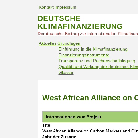
S
Kontakt
Impressum
k
S
S
i
DEUTSCHE
e
e
p
KLIMAFINANZIERUNG
t
r
r
o
v
v
Der deutsche Beitrag zur internationalen Klimafina
m
i
i
Aktuelles
Grundlagen
a
c
c
Einführung in die Klimafinanzierung
H
i
e
e
Finanzierungsinstrumente
n
a
n
n
Transparenz und Rechenschaftslegung
c
u
a
a
Qualität und Wirkung der deutschen Kli
o
p
v
v
Glossar
n
t
i
i
t
n
e
g
g
a
n
a
a
v
West African Alliance on
t
t
t
i
i
i
g
o
o
a
Informationen zum Projekt
n
n
t
m
Titel
i
o
West African Alliance on Carbon Markets and Cl
o
b
Jahr der Zusage