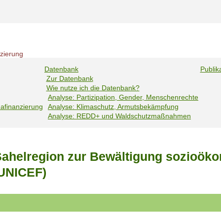
nzierung
Datenbank
Publik
Zur Datenbank
Wie nutze ich die Datenbank?
Analyse: Partizipation, Gender, Menschenrechte
mafinanzierung
Analyse: Klimaschutz, Armutsbekämpfung
Analyse: REDD+ und Waldschutzmaßnahmen
 Sahelregion zur Bewältigung sozioö
(UNICEF)