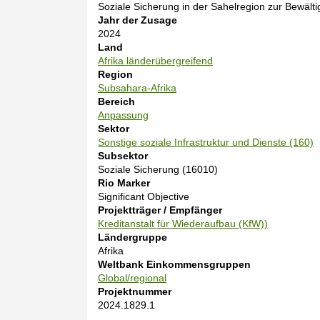
n
Soziale Sicherung in der Sahelregion zur Bewäl
i
Jahr der Zusage
l
2024
e
Land
Afrika länderübergreifend
Region
Subsahara-Afrika
Bereich
Anpassung
Sektor
Sonstige soziale Infrastruktur und Dienste (160)
Subsektor
Soziale Sicherung (16010)
Rio Marker
Significant Objective
Projektträger / Empfänger
Kreditanstalt für Wiederaufbau (KfW))
Ländergruppe
Afrika
Weltbank Einkommensgruppen
Global/regional
Projektnummer
2024.1829.1