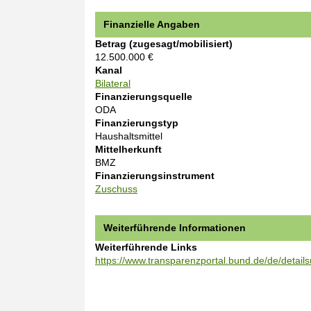
Finanzielle Angaben
Betrag (zugesagt/mobilisiert)
12.500.000 €
Kanal
Bilateral
Finanzierungsquelle
ODA
Finanzierungstyp
Haushaltsmittel
Mittelherkunft
BMZ
Finanzierungsinstrument
Zuschuss
Weiterführende Informationen
Weiterführende Links
https://www.transparenzportal.bund.de/de/det