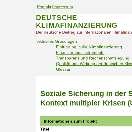
S
Kontakt
Impressum
k
S
S
i
DEUTSCHE
e
e
p
KLIMAFINANZIERUNG
t
r
r
o
v
v
Der deutsche Beitrag zur internationalen Klimafina
m
i
i
Aktuelles
Grundlagen
a
c
c
Einführung in die Klimafinanzierung
H
i
e
e
Finanzierungsinstrumente
n
a
n
n
Transparenz und Rechenschaftslegung
c
u
a
a
Qualität und Wirkung der deutschen Kli
o
p
v
v
Glossar
n
t
i
i
t
n
e
g
g
a
n
a
a
v
Soziale Sicherung in der
t
t
t
i
i
i
Kontext multipler Krisen 
g
o
o
a
n
n
t
m
Informationen zum Projekt
i
o
o
Titel
b