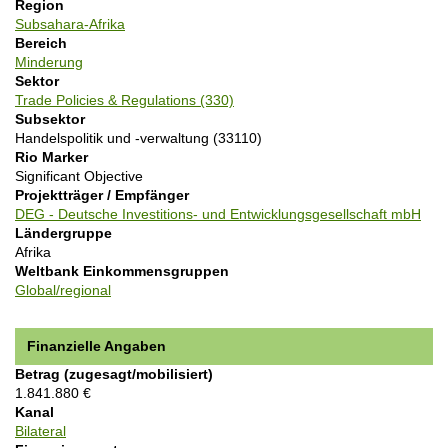
Region
o
i
Subsahara-Afrika
n
l
Bereich
e
Minderung
Sektor
Trade Policies & Regulations (330)
Subsektor
Handelspolitik und -verwaltung (33110)
Rio Marker
Significant Objective
Projektträger / Empfänger
DEG - Deutsche Investitions- und Entwicklungsgesellschaft mbH
Ländergruppe
Afrika
Weltbank Einkommensgruppen
Global/regional
Finanzielle Angaben
Betrag (zugesagt/mobilisiert)
1.841.880 €
Kanal
Bilateral