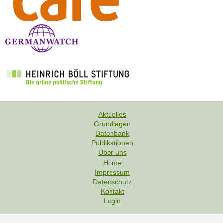
Aktuelles
Grundlagen
F
Datenbank
u
Publikationen
Über uns
ß
Home
z
Impressum
e
F
Datenschutz
i
u
Kontakt
l
Login
ß
e
z
e