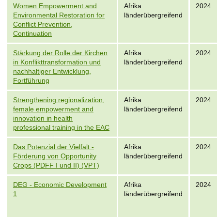
Women Empowerment and
Afrika
2024
Environmental Restoration for
länderübergreifend
Conflict Prevention,
Continuation
Stärkung der Rolle der Kirchen
Afrika
2024
in Konflikttransformation und
länderübergreifend
nachhaltiger Entwicklung,
Fortführung
Strengthening regionalization,
Afrika
2024
female empowerment and
länderübergreifend
innovation in health
professional training in the EAC
Das Potenzial der Vielfalt -
Afrika
2024
Förderung von Opportunity
länderübergreifend
Crops (PDFF I und II) (VPT)
DEG - Economic Development
Afrika
2024
1
länderübergreifend