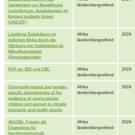
Sahelregion zur Bewältigung
länderübergreifend
sozioökonom. Auswirkungen im
Kontext multipler Krisen
(UNICEF)
Ländliche Entwicklung im
Afrika
2024
östlichen Afrika durch die
länderübergreifend
Stärkung von Institutionen im
Mikrofinanzsektor
(Regionalprojekt)
KVP zw. BDI und CBC
Afrika
2024
länderübergreifend
Community-based and gender-
Afrika
2024
specific strengthening of the
länderübergreifend
resilience of young people,
children and women to climate,
economic and health shocks
AfricElle: Frauen als
Afrika
2024
Champions für
länderübergreifend
Agroforstwirtschaft,