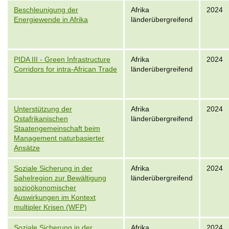
Beschleunigung der
Afrika
2024
Energiewende in Afrika
länderübergreifend
PIDA III - Green Infrastructure
Afrika
2024
Corridors for intra-African Trade
länderübergreifend
Unterstützung der
Afrika
2024
Ostafrikanischen
länderübergreifend
Staatengemeinschaft beim
Management naturbasierter
Ansätze
Soziale Sicherung in der
Afrika
2024
Sahelregion zur Bewältigung
länderübergreifend
sozioökonomischer
Auswirkungen im Kontext
multipler Krisen (WFP)
Soziale Sicherung in der
Afrika
2024