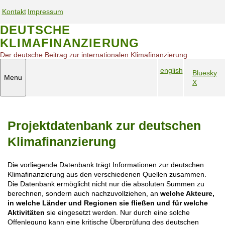
S
Kontakt
Impressum
k
S
S
i
DEUTSCHE
e
e
p
KLIMAFINANZIERUNG
t
r
r
o
v
v
Der deutsche Beitrag zur internationalen Klimafinanzierung
m
i
i
english
a
Bluesky
c
c
Menu
S
i
X
S
e
e
n
p
o
n
n
c
r
c
a
a
o
a
i
v
v
n
Projektdatenbank zur deutschen
c
a
i
i
t
h
l
e
g
g
Klimafinanzierung
n
M
n
a
a
a
e
t
t
t
Die vorliegende Datenbank trägt Informationen zur deutschen
v
d
i
i
Klimafinanzierung aus den verschiedenen Quellen zusammen.
i
i
o
o
Die Datenbank ermöglicht nicht nur die absoluten Summen zu
g
a
n
n
berechnen, sondern auch nachzuvollziehen, an
welche Akteure,
a
m
in welche Länder und Regionen sie fließen und für welche
t
o
Aktivitäten
sie eingesetzt werden. Nur durch eine solche
i
Offenlegung kann eine kritische Überprüfung des deutschen
b