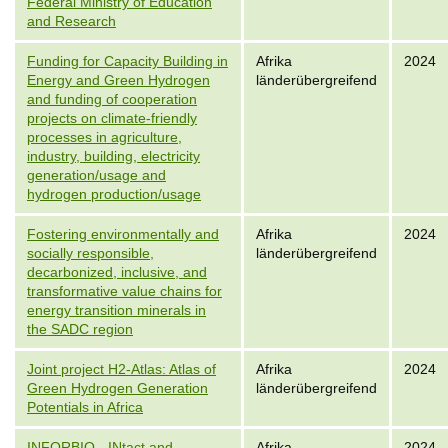
Federal Ministry of Education
and Research
Funding for Capacity Building in
Afrika
2024
Energy and Green Hydrogen
länderübergreifend
and funding of cooperation
projects on climate-friendly
processes in agriculture,
industry, building, electricity
generation/usage and
hydrogen production/usage
Fostering environmentally and
Afrika
2024
socially responsible,
länderübergreifend
decarbonized, inclusive, and
transformative value chains for
energy transition minerals in
the SADC region
Joint project H2-Atlas: Atlas of
Afrika
2024
Green Hydrogen Generation
länderübergreifend
Potentials in Africa
INFORBIO - INtact and
Afrika
2024