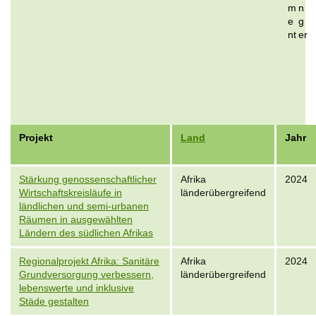
m
n
e
g
nt
er
Projekt
Land
Jahr
Stärkung genossenschaftlicher
Afrika
2024
Wirtschaftskreisläufe in
länderübergreifend
ländlichen und semi-urbanen
Räumen in ausgewählten
Ländern des südlichen Afrikas
Regionalprojekt Afrika: Sanitäre
Afrika
2024
Grundversorgung verbessern,
länderübergreifend
lebenswerte und inklusive
Städe gestalten