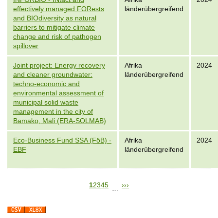
effectively managed FORests
länderübergreifend
and BIOdiversity as natural
barriers to mitigate climate
change and risk of pathogen
spillover
Joint project: Energy recovery
Afrika
2024
and cleaner groundwater:
länderübergreifend
techno-economic and
environmental assessment of
municipal solid waste
management in the city of
Bamako, Mali (ERA-SOLMAB)
Eco-Business Fund SSA (FöB) -
Afrika
2024
EBF
länderübergreifend
S
1
S
2
S
3
S
4
S
5
N
›
L
››
…
P
e
e
e
e
e
e
a
a
i
i
i
i
i
x
s
g
t
t
t
t
t
t
t