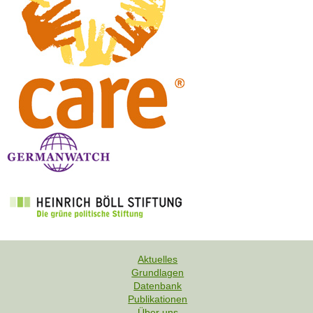
Aktuelles
Grundlagen
F
Datenbank
u
Publikationen
Über uns