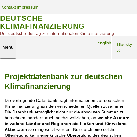
S
Kontakt
Impressum
k
S
S
i
DEUTSCHE
e
e
p
KLIMAFINANZIERUNG
t
r
r
o
v
v
Der deutsche Beitrag zur internationalen Klimafinanzierung
m
i
i
english
a
Bluesky
c
c
Menu
S
i
X
S
e
e
n
p
o
n
n
c
r
c
a
a
o
a
i
v
v
n
Projektdatenbank zur deutschen
c
a
i
i
t
h
l
e
g
g
Klimafinanzierung
n
M
n
a
a
a
e
t
t
t
Die vorliegende Datenbank trägt Informationen zur deutschen
v
d
i
i
Klimafinanzierung aus den verschiedenen Quellen zusammen.
i
i
o
o
Die Datenbank ermöglicht nicht nur die absoluten Summen zu
g
a
n
n
berechnen, sondern auch nachzuvollziehen, an
welche Akteure,
a
m
in welche Länder und Regionen sie fließen und für welche
t
o
Aktivitäten
sie eingesetzt werden. Nur durch eine solche
i
Offenlegung kann eine kritische Überprüfung des deutschen
b