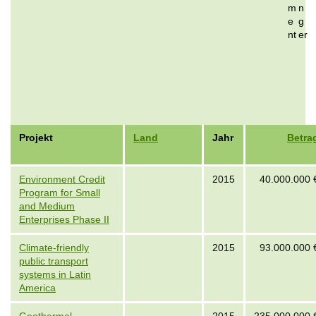
m
n
e
g
nt
er
Projekt
Land
Jahr
Betra
Environment Credit
2015
40.000.000 
Program for Small
and Medium
Enterprises Phase II
Climate-friendly
2015
93.000.000 
public transport
systems in Latin
America